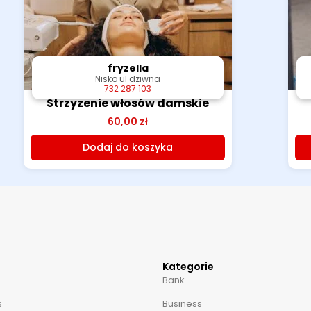
fryzella
fryzella
Nisko ul dziwna
Nisko ul dziwna
732 287 103
732 287 103
Strzyzenie włosów damskie
60,00
zł
Dodaj do koszyka
Kategorie
Bank
s
Business