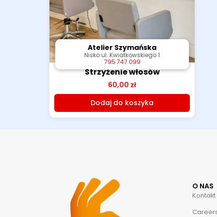
Atelier Szymańska
Atelier Szymańska
Nisko ul. Kwiatkowskiego 1
Nisko ul. Kwiatkowskiego 1
795 747 099
795 747 099
Strzyżenie włosów
60,00
zł
Dodaj do koszyka
O NAS
Kontakt
Career