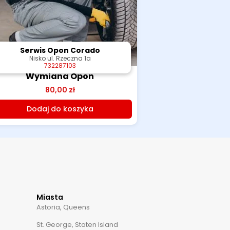
Serwis Opon Corado
Serwis Opon Corado
Nisko ul. Rzeczna 1a
Nisko ul. Rzeczna 1a
732287103
732287103
Wymiana Opon
80,00
zł
Dodaj do koszyka
Miasta
Astoria, Queens
St. George, Staten Island