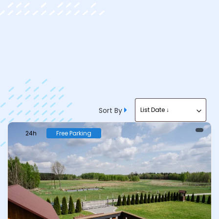
Sort By
List Date ↓
24h
Free Parking